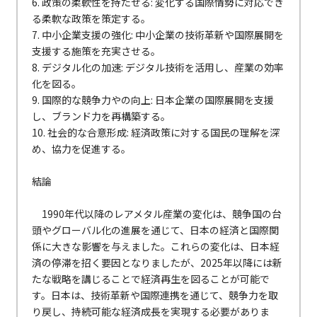
6. 政策の柔軟性を持たせる: 変化する国際情勢に対応でき
る柔軟な政策を策定する。
7. 中小企業支援の強化: 中小企業の技術革新や国際展開を
支援する施策を充実させる。
8. デジタル化の加速: デジタル技術を活用し、産業の効率
化を図る。
9. 国際的な競争力やの向上: 日本企業の国際展開を支援
し、ブランド力を再構築する。
10. 社会的な合意形成: 経済政策に対する国民の理解を深
め、協力を促進する。
結論
1990年代以降のレアメタル産業の変化は、競争国の台
頭やグローバル化の進展を通じて、日本の経済と国際関
係に大きな影響を与えました。これらの変化は、日本経
済の停滞を招く要因となりましたが、2025年以降には新
たな戦略を講じることで経済再生を図ることが可能で
す。日本は、技術革新や国際連携を通じて、競争力を取
り戻し、持続可能な経済成長を実現する必要がありま