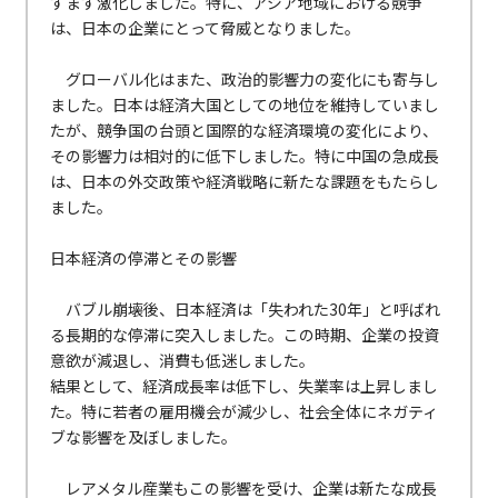
すます激化しました。特に、アジア地域における競争
は、日本の企業にとって脅威となりました。
グローバル化はまた、政治的影響力の変化にも寄与し
ました。日本は経済大国としての地位を維持していまし
たが、競争国の台頭と国際的な経済環境の変化により、
その影響力は相対的に低下しました。特に中国の急成長
は、日本の外交政策や経済戦略に新たな課題をもたらし
ました。
日本経済の停滞とその影響
バブル崩壊後、日本経済は「失われた30年」と呼ばれ
る長期的な停滞に突入しました。この時期、企業の投資
意欲が減退し、消費も低迷しました。
結果として、経済成長率は低下し、失業率は上昇しまし
た。特に若者の雇用機会が減少し、社会全体にネガティ
ブな影響を及ぼしました。
レアメタル産業もこの影響を受け、企業は新たな成長